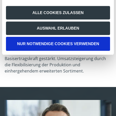
Änderung der Verwaltungsstruktur
durch Reorganisation der Hierarchieebenen und
ALLE COOKIES ZULASSEN
Entscheidungsbefugnisse
Ergebnis
AUSWAHL ERLAUBEN
Das Unternehmen ist zurück in der Gewinnzone.
NUR NOTWENDIGE COOKIES VERWENDEN
Durch Restrukturierung der Kostensituation, der
Standortgestaltung und des Logistikkonzepts wird die
Basisertragskraft gestärkt. Umsatzsteigerung durch
die Flexibilisierung der Produktion und
einhergehendem erweiterten Sortiment.