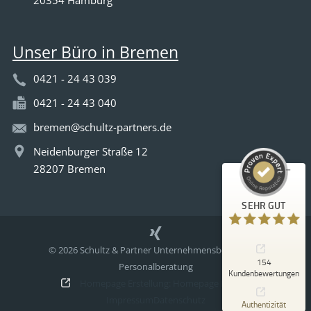
20354 Hamburg
Unser Büro in Bremen
0421 - 24 43 039
0421 - 24 43 040
Kundenbewertungen und Erfahrungen zu
Schultz & Partner
bremen@schultz-partners.de
Neidenburger Straße 12
SEHR GUT
%
100
28207 Bremen
Empfehlungen auf
ProvenExpert.com
5,00
/
4,96
SEHR GUT
107
47
Bewertungen auf
2
Bewertungen von
© 2026 Schultz & Partner Unternehmensberatung &
ProvenExpert.com
anderen Quellen
154
Personalberatung
Kundenbewertungen
Homepage Erstellung: Homepage Helden
Blick aufs ProvenExpert-Profil werfen
Impressum
Datenschutz
07.08.2026
Authentizität