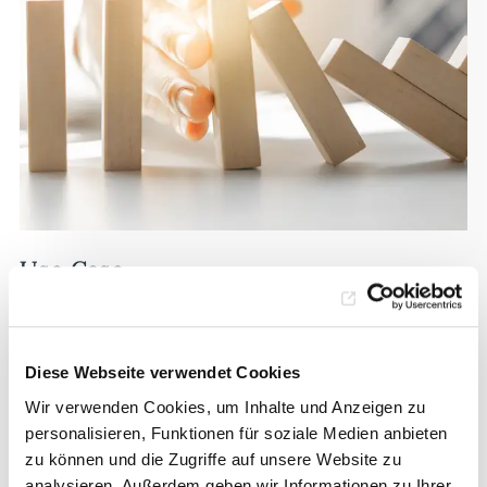
Use Case
Restrukturierung in der Krise
Auftrag
Diese Webseite verwendet Cookies
Ein Unternehmen der Konsumgüterindustrie mit
Umsatz von ca. 100 Mio €, 300 Mitarbeitern an
Wir verwenden Cookies, um Inhalte und Anzeigen zu
3 Produktionsstandorten stagniert seit Jahren. Die
personalisieren, Funktionen für soziale Medien anbieten
Ertragslage ist geschwächt und das Unternehmen in
zu können und die Zugriffe auf unsere Website zu
die Verlustzone geraten.
analysieren. Außerdem geben wir Informationen zu Ihrer