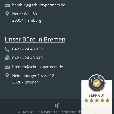
hamburg@schultz-partners.de
Neuer Wall 50
20354 Hamburg
Unser Büro in Bremen
0421 - 24 43 039
0421 - 24 43 040
Kundenbewertungen und Erfahrungen zu
Schultz & Partner
bremen@schultz-partners.de
Neidenburger Straße 12
SEHR GUT
%
100
28207 Bremen
Empfehlungen auf
ProvenExpert.com
5,00
/
4,96
SEHR GUT
107
47
Bewertungen auf
2
Bewertungen von
© 2026 Schultz & Partner Unternehmensberatung &
ProvenExpert.com
anderen Quellen